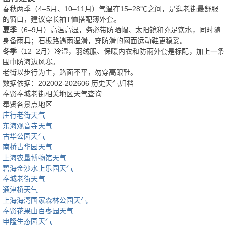
春秋两季（4–5月、10–11月）气温在15–28℃之间，是逛老街最舒服
的窗口，建议穿长袖T恤搭配薄外套。
夏季
（6–9月）高温高湿，务必带防晒帽、太阳镜和充足饮水，同时随
身备雨具；石板路遇雨湿滑，穿防滑的网面运动鞋更稳妥。
冬季
（12–2月）冷湿，羽绒服、保暖内衣和防雨外套是标配，加上一条
围巾防海边风寒。
老街以步行为主，路面不平，勿穿高跟鞋。
数据依据：202002-202606 历史天气归档
奉贤奉城老街相关地区天气查询
奉贤各景点地区
庄行老街天气
东海观音寺天气
古华公园天气
南桥古华园天气
上海农垦博物馆天气
碧海金沙水上乐园天气
奉城老街天气
通津桥天气
上海海湾国家森林公园天气
奉贤花果山百枣园天气
申隆生态园天气