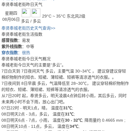
奉贤奉城老街昨日天气
星期四
29°C ~ 35°C
东北风2级
08月06日
多云 / 多云
奉贤奉城老街历史天气查询>>
奉贤奉城老街生活指数
感冒指数
：易发
紫外线指数
：中等
穿衣指数
：很热
奉贤奉城老街今日天气概况
奉城老街今日天气的主要是“
多云
”。
7日白天
到
7日夜间
天气
多云
，主要气温
30
~
34
℃
， 建议穿
建议穿轻
棉织物制作的短衣、短裙、薄短裙、短裤等清凉透气的衣服。
。
7日夜间
到
8日早晨
多云
，气温降低至
28~30℃
，
建议穿轻棉织物制作
的短衣、短裙、薄短裙、短裤等清凉透气的衣服。
从
7日20时
起，奉贤多云，明天凌晨4点钟后转小雨，其后多云，同时
未来两小时不会下雨，放心出门吧。
07日22时 - 明天1点，晴， 温度在
31℃
;
08日明天2点 - 3点，多云， 温度在
31℃
;
08日明天6点 - 7点，小雨， 温度在
30 - 32℃
; 降雨量约
0.4665
mm
;
08日明天10点 - 11点，多云， 温度在
34℃
;