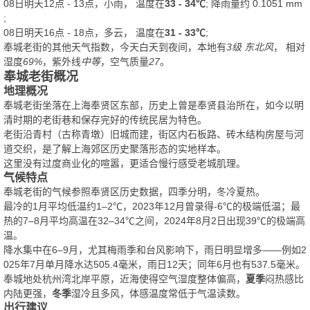
08日明天12点 - 13点，小雨， 温度在
33 - 34℃
; 降雨量约
0.1051
mm
;
08日明天16点 - 18点，多云， 温度在
31 - 33℃
;
奉城老街的其他天气指数，今天白天到夜间，本地有
3级 东北风
， 相对
湿度
69%
，紫外线
中等
，空气质量
27
。
奉城老街概况
地理概况
奉城老街坐落在上海奉贤区东部，历史上曾是奉贤县治所在，如今以明
清时期的老街巷和保存完好的传统民居为特色。
老街沿青村（古称青墩）旧城而建，街区内石板路、砖木结构房屋与河
道交织，是了解上海郊区历史聚落形态的实地样本。
这里没有过度商业化的喧嚣，更适合慢行感受老城肌理。
气候特点
奉城老街的气候参照奉贤区历史数据，四季分明，冬冷夏热。
最冷的1月平均低温约1–2℃，2023年12月曾录得-6℃的极端低温；最
热的7–8月平均高温在32–34℃之间，2024年8月2日出现39℃的极端高
温。
降水集中在6–9月，尤其梅雨季和台风影响下，雨日明显增多——例如2
025年7月单月降水达505.4毫米，雨日12天；同年6月也有537.5毫米。
奉城地处杭州湾北岸平原，近海使得空气湿度整体偏高，
夏季
闷热感比
内陆更强，
冬季
湿冷且多风，体感温度常低于气温读数。
出行建议