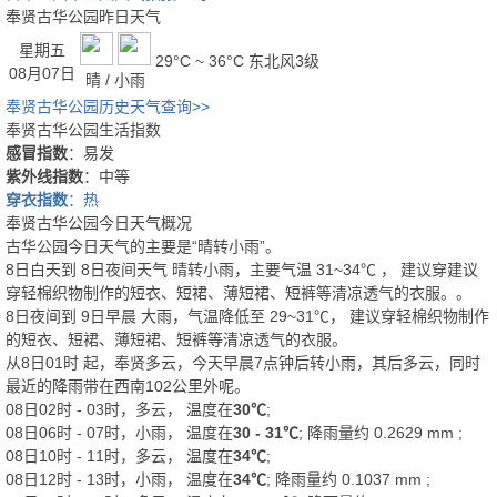
奉贤古华公园昨日天气
星期五
29°C ~ 36°C
东北风3级
08月07日
晴 / 小雨
奉贤古华公园历史天气查询>>
奉贤古华公园生活指数
感冒指数
：易发
紫外线指数
：中等
穿衣指数
：热
奉贤古华公园今日天气概况
古华公园今日天气的主要是“
晴转小雨
”。
8日白天
到
8日夜间
天气
晴转小雨
，主要气温
31
~
34
℃
， 建议穿
建议
穿轻棉织物制作的短衣、短裙、薄短裙、短裤等清凉透气的衣服。
。
8日夜间
到
9日早晨
大雨
，气温降低至
29~31℃
，
建议穿轻棉织物制作
的短衣、短裙、薄短裙、短裤等清凉透气的衣服。
从
8日01时
起，奉贤多云，今天早晨7点钟后转小雨，其后多云，同时
最近的降雨带在西南102公里外呢。
08日02时 - 03时，多云， 温度在
30℃
;
08日06时 - 07时，小雨， 温度在
30 - 31℃
; 降雨量约
0.2629
mm
;
08日10时 - 11时，多云， 温度在
34℃
;
08日12时 - 13时，小雨， 温度在
34℃
; 降雨量约
0.1037
mm
;