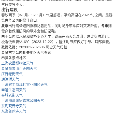
气候差异不大。
出行建议
春秋两季（3-5月、9-11月）气温舒适，平均高温在20-27℃之间，是游
览古华公园的最佳窗口。
夏季
出行需备遮阳帽和防暑用品，同时随身带伞应对突发降雨；
冬季
则
需穿着保暖防风的厚外套和防湿鞋。
由于公园以水景和廊桥步道为主，路面在雨天会湿滑，建议穿防滑鞋。
极端低温曾达-6℃（2023-12-22），隆冬时节应做好手部、耳部保暖。
数据依据：202002-202606 历史天气归档
奉贤古华公园相关地区天气查询
奉贤各景点地区
上海农垦博物馆天气
奉贤花果山百枣园天气
庄行老街天气
通津桥天气
上海农工商现代农业园区天气
申隆生态园天气
奉城老街天气
上海海湾国家森林公园天气
东海观音寺天气
东海普陀寺天气