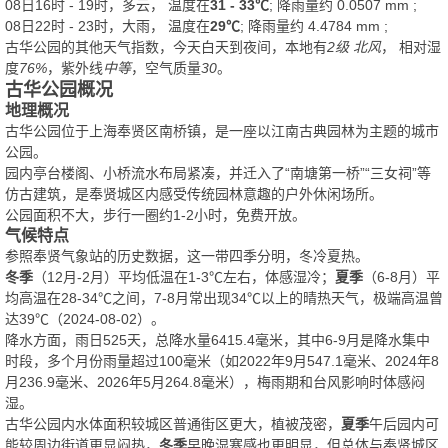
08日16时 - 19时，多云， 温度在
31 - 33℃
; 降雨量约
0.0507
mm
;
08日22时 - 23时，大雨， 温度在
29℃
; 降雨量约
4.4784
mm
;
古华公园的其他天气指数，今天白天到夜间，本地有
2级 北风
， 相对湿
度
76%
，紫外线
中等
，空气质量
30
。
古华公园概况
地理概况
古华公园位于上海奉贤区南桥镇，是一座以江南古典园林为主题的城市
公园。
园内亭台楼阁、小桥流水布局紧凑，并迁入了“南塘第一桥”“三女祠”等
仿古建筑，是奉贤城区内感受传统园林意趣的户外休闲场所。
公园面积不大，步行一圈约1-2小时，免费开放。
气候特点
参照奉贤气象站的历史数据，这一带四季分明，冬冷夏热。
冬季
（12月-2月）平均低温在1-3℃左右，体感湿冷；
夏季
（6-8月）平
均高温在28-34℃之间，7-8月常出现34℃以上的晴热天气，极端高温曾
达39℃（2024-08-02）。
降水方面，雨日525天，总降水量6415.4毫米，其中6-9月是降水集中
时段，多个月份雨量超过100毫米（如2022年9月547.1毫米、2024年8
月236.9毫米、2026年5月264.8毫米），梅雨期和台风影响时体感闷
湿。
古华公园内水体面积较城区普通街区更大，植被茂密，
夏季
午后园内可
能较周边街道更显闷热，
冬季
早晚湿寒感也更明显，但总体与奉贤城区