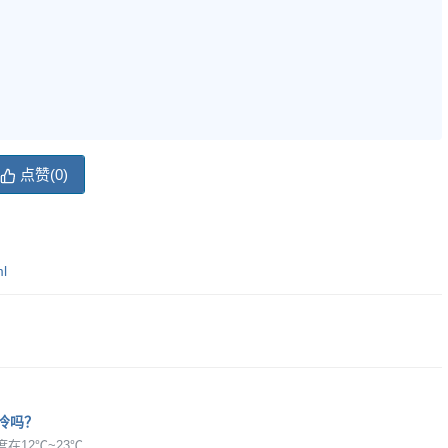
点赞(
0
)
ml
冷吗？
在12℃~23℃