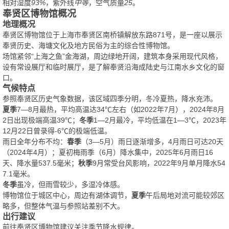
相对湿度
93%
，紫外线
中等
，空气质量
25
。
奉贤区博物馆概况
地理概况
奉贤区博物馆位于上海市奉贤区南桥镇解放东路871号，是一座以展示
奉贤历史、海塘文化及地方民俗为主的综合性博物馆。
场馆紧邻“上海之鱼”金海湖，周边绿地开阔，建筑本身采用现代风格，
设有常设展厅和临时展厅，是了解奉贤沿海成陆史与江南水乡文化的窗
口。
气候特点
参照奉贤区历史气象数据，该区域四季分明，冬冷夏热，降水充沛。
夏季
7—8月最热，平均高温达34℃左右（如2022年7月），2024年8月
2日出现极端高温39℃；
冬季
1—2月最冷，平均低温在1—3℃，2023年
12月22日曾录得-6℃的极端低温。
雨日全年分布不均：
春季
（3—5月）雨日逐渐增多，4月雨日可达20天
（2024年4月）；夏初梅雨季（6月）降水集中，2025年6月雨日16
天、降水量537.5毫米；
秋季
9月常受台风影响，2022年9月单月降水54
7.1毫米。
冬季
虽冷，但雨雪较少，多湿冷体感。
博物馆位于城区中心，周边有湖体调节，
夏季
午后局地对流可能较郊区
略多，但整体气温与参照站差别不大。
出行建议
前往奉贤区博物馆建议关注季节降水规律。