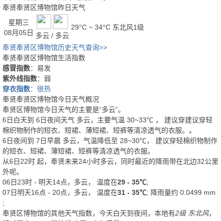
奉贤奉贤区博物馆昨日天气
星期三
29°C ~ 34°C
东北风1级
08月05日
多云 / 多云
奉贤奉贤区博物馆历史天气查询>>
奉贤奉贤区博物馆生活指数
感冒指数
：易发
紫外线指数
：弱
穿衣指数
：很热
奉贤奉贤区博物馆今日天气概况
奉贤区博物馆今日天气的主要是“
多云
”。
6日白天
到
6日夜间
天气
多云
，主要气温
30
~
33
℃
， 建议穿
建议穿轻
棉织物制作的短衣、短裙、薄短裙、短裤等清凉透气的衣服。
。
6日夜间
到
7日早晨
多云
，气温降低至
28~30℃
，
建议穿轻棉织物制作
的短衣、短裙、薄短裙、短裤等清凉透气的衣服。
从
6日22时
起，奉贤未来24小时多云，同时最近的降雨带在北边32公里
外呢。
06日23时 - 明天14点，多云， 温度在
29 - 35℃
;
07日明天16点 - 20点，多云， 温度在
31 - 35℃
; 降雨量约
0.0499
mm
;
奉贤区博物馆的其他天气指数，今天白天到夜间，本地有
2级 东北风
，