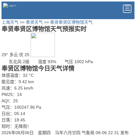
上海天气
>>
奉贤天气
>>
奉贤奉贤区博物馆天气
奉贤奉贤区博物馆天气预报实时
29°
多云
优 25
东北风 2级
湿度 93%
气压 1002 hPa
奉贤区博物馆今日天气详情
体感温度：32 °C
能见度：9.42 km
风速：6.25 km/h
PM25：14
AQI：25
气压：100247.96 Pa
日出：05:14
日落：18:45
短时：无降雨！
2026年08月06日 星期四 马年六月廿四
气象局 08-06 22:31 发布