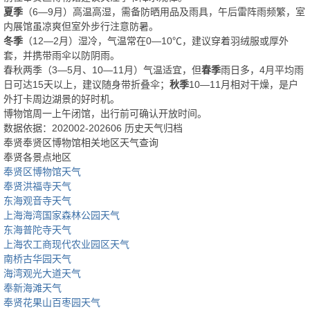
夏季
（6—9月）高温高湿，需备防晒用品及雨具，午后雷阵雨频繁，室
内展馆虽凉爽但室外步行注意防暑。
冬季
（12—2月）湿冷，气温常在0—10℃，建议穿着羽绒服或厚外
套，并携带雨伞以防阴雨。
春秋两季（3—5月、10—11月）气温适宜，但
春季
雨日多，4月平均雨
日可达15天以上，建议随身带折叠伞；
秋季
10—11月相对干燥，是户
外打卡周边湖景的好时机。
博物馆周一上午闭馆，出行前可确认开放时间。
数据依据：202002-202606 历史天气归档
奉贤奉贤区博物馆相关地区天气查询
奉贤各景点地区
奉贤区博物馆天气
奉贤洪福寺天气
东海观音寺天气
上海海湾国家森林公园天气
东海普陀寺天气
上海农工商现代农业园区天气
南桥古华园天气
海湾观光大道天气
奉新海滩天气
奉贤花果山百枣园天气