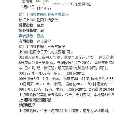
星期五
29°C ~ 36°C
东北风2级
08月07日
晴 / 小雨
徐汇上海植物园历史天气查询>>
徐汇上海植物园生活指数
感冒指数
：易发
紫外线指数
：弱
穿衣指数
：很热
有雨指数
：建议带伞
徐汇上海植物园今日天气概况
上海植物园今日天气的主要是“
雨
”。
8日白天
到
8日夜间
天气
雨
，主要气温
29
~
34
℃
， 建议穿
建
8日夜间
到
9日早晨
雨
，气温降低至
27~29℃
，
建议穿棉麻
从
8日21时
起，徐汇阴，明天凌晨3点钟后转中雨，同时。
08日22时 - 明天2点，多云， 温度在
28℃
;
09日明天3点 - 7点，小雨， 温度在
28 - 29℃
; 降雨量约
3.63
09日明天9点 - 15点，小雨， 温度在
28 - 30℃
; 降雨量约
6.9
09日明天16点 - 19点，中雨， 温度在
28℃
; 降雨量约
26.94
上海植物园的其他天气指数，今天白天到夜间，本地有
3级 
上海植物园概况
地理概况
上海植物园，位于上海市徐汇区西南部，前身为龙华苗圃，占地