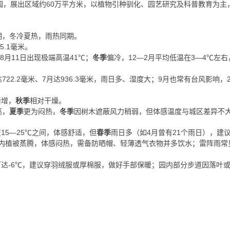
园，展出区域约60万平方米，以植物引种驯化、园艺研究及科普教育为主
明，冬冷夏热，雨热同期。
5.1毫米。
年8月11日出现极端高温41℃；
冬季
偏冷，12—2月平均低温在3—4℃左右，2
22.2毫米、7月达936.3毫米，雨日多、湿度大；9月也常有台风影响，2
渐增，
秋季
相对干燥。
高，
夏季
更为闷热，
冬季
因树木遮蔽风力稍弱，但体感温度与城区差异不
15—25℃之间，体感舒适，但
春季
雨日多（如4月曾有21个雨日），建
上园内植被蒸腾，体感闷热，需备防晒帽、轻薄透气衣物并多饮水；雷阵雨
温可达-6℃，建议穿羽绒服或厚棉服，做好手部保暖；园内部分步道因落叶