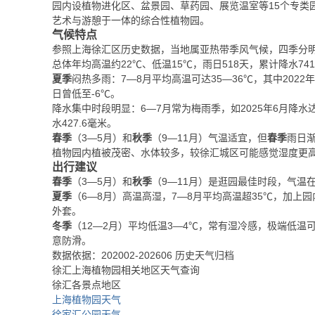
园内设植物进化区、盆景园、草药园、展览温室等15个专类
艺术与游憩于一体的综合性植物园。
气候特点
参照上海徐汇区历史数据，当地属亚热带季风气候，四季分
总体年均高温约22℃、低温15℃，雨日518天，累计降水741
夏季
闷热多雨：7—8月平均高温可达35—36℃，其中2022
日曾低至-6℃。
降水集中时段明显：6—7月常为梅雨季，如2025年6月降水达7
水427.6毫米。
春季
（3—5月）和
秋季
（9—11月）气温适宜，但
春季
雨日
植物园内植被茂密、水体较多，较徐汇城区可能感觉湿度更
出行建议
春季
（3—5月）和
秋季
（9—11月）是逛园最佳时段，气温在
夏季
（6—8月）高温高湿，7—8月平均高温超35℃，加
外套。
冬季
（12—2月）平均低温3—4℃，常有湿冷感，极端低
意防滑。
数据依据：202002-202606 历史天气归档
徐汇上海植物园相关地区天气查询
徐汇各景点地区
上海植物园天气
徐家汇公园天气