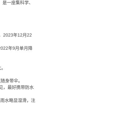
，是一座集科学、
023年12月22
022年9月单月降
大。
议随身带伞。
常见，最好携带防水
或雨水略显湿滑，注