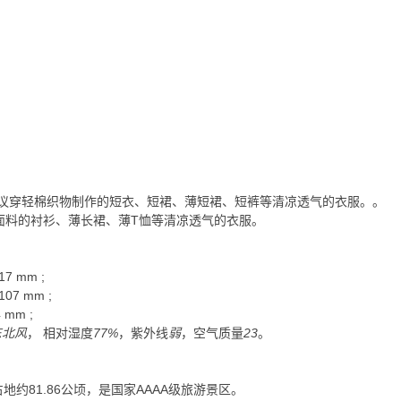
议穿轻棉织物制作的短衣、短裙、薄短裙、短裤等清凉透气的衣服。
。
面料的衬衫、薄长裙、薄T恤等清凉透气的衣服。
17
mm
;
107
mm
;
4
mm
;
东北风
， 相对湿度
77%
，紫外线
弱
，空气质量
23
。
约81.86公顷，是国家AAAA级旅游景区。