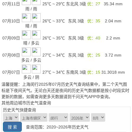
07月11日
25℃
~
29℃
东北风 3级
优：27
35.34
mm
雨
/
雨
07月10日
26℃
~
33℃
东风 3级
优：35
2.04
mm
晴
/
雨
07月09日
26℃
~
35℃
东风 3级
优：40
2.2
mm
晴
/
多云
07月08日
27℃
~
34℃
东风 3级
优：25
3.72
mm
多云
/
多云
07月07日
27℃
~
34℃
东南风 3级
优：15
31.3018
mm
多云
/
阴
温馨提醒：上海闵行2025年07月历史天气查询结果中，第二个天气图
标是下夜间天气。无论白天还是夜间的历史天气数据都是按小时段实时
更新的数据，如需查询更多天数据请到千问天气APP中查询。
其他周边城市历史气温查询
历史天气快捷查询
查询范围：2020~2026年历史天气