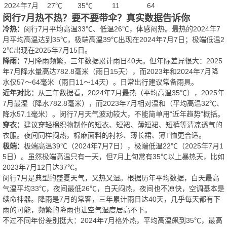
2024年7月
27℃
35℃
11
64
闵行7月热不热？要不要带伞？真实数据告诉你
冷热：
闵行7月平均高温33℃、低温26℃，体感闷热。最热的2024年7
月平均高温达到35℃，极端高温39℃出现在2024年7月7日；极端低温2
2℃出现在2025年7月15日。
降雨：
7月降雨频繁，三年数据累计雨日40天。但年际差异很大：2025
年7月降水量高达782.8毫米（雨日15天），而2023年和2024年7月降
水仅57～64毫米（雨日11～14天）。日常出行建议常备雨具。
近年对比：
从三年数据看，2024年7月最热（平均高温35℃），2025年
7月最湿（降水782.8毫米），而2023年7月相对温和（平均高温32℃、
降水57.1毫米）。闵行7月天气波动较大，不能简单用“近年趋势”概括。
穿衣：
建议穿轻棉织物制作的短衣、短裙、薄短裙、短裤等清凉透气的
衣服。夜间同样闷热，棉麻面料的衬衫、薄长裙、薄T恤更合适。
极端：
极端高温39℃（2024年7月7日），极端低温22℃（2025年7月1
5日）。虽然极端高温只有一天，但7月上旬常有35℃以上暴热天，比如
2023年7月12日达37℃。
闵行7月是典型的盛夏天气，又热又湿。根据历年平均数据，白天最高
气温平均33℃，夜间最低26℃，白天闷热，夜间也不凉快，空调基本是
续命神器。降雨是7月的常客，三年累计雨日达40天，几乎每天都有下
雨的可能，频繁的降雨也让空气湿度居高不下。
不过不同年份差别挺大：2024年7月格外热，平均高温飙到35℃，最高