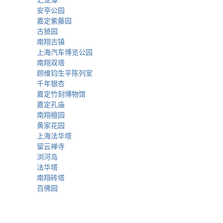
汇龙潭
安亭公园
嘉定紫藤园
古猗园
南翔古镇
上海汽车博览公园
南翔双塔
顾维钧生平陈列室
千年银杏
嘉定竹刻博物馆
嘉定孔庙
南翔檀园
黄家花园
上海法华塔
留云禅寺
浏河岛
法华塔
南翔砖塔
百佛园