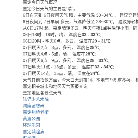
嘉定今日天气概况
嘉定今日天气的主要是“
晴
”。
6日白天
到
6日夜间
天气
晴
，主要气温
30
~
34
℃
， 建议穿
建
6日夜间
到
7日早晨
多云
，气温降低至
28~30℃
，
建议穿轻
从
6日17时
起，嘉定晴转多云，明天午夜1点钟后转小雨，同
06日18时 - 19时，晴， 温度在
32 - 33℃
;
06日20时 - 明天0点，多云， 温度在
29 - 31℃
;
07日明天2点 - 3点，多云， 温度在
28℃
;
07日明天4点 - 5点，晴， 温度在
28℃
;
07日明天6点 - 9点，多云， 温度在
28 - 31℃
;
07日明天11点 - 13点，多云， 温度在
33 - 34℃
;
07日明天14点 - 15点，晴， 温度在
34℃
;
天气其他指数方面，今天白天到夜间，本地有
3级 东北风
， 
嘉定相关城市和地区天气预报查询
嘉定地区各景点天气
陆俨少艺术院
陶庵留碧碑
嘉定州桥老街
黄渡公园
环球乐园
嘉定城隍庙