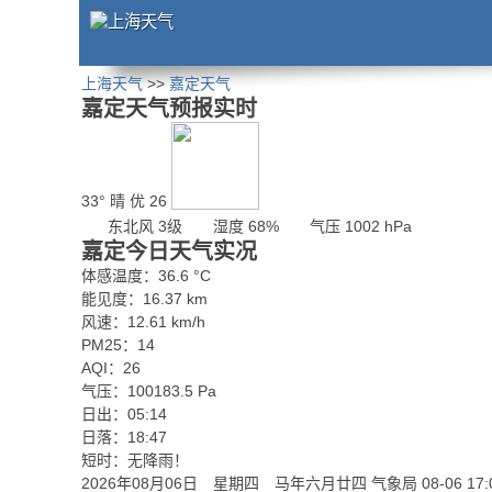
上海天气
>>
嘉定天气
嘉定天气预报实时
33°
晴
优 26
东北风 3级
湿度 68%
气压 1002 hPa
嘉定今日天气实况
体感温度：36.6 °C
能见度：16.37 km
风速：12.61 km/h
PM25：14
AQI：26
气压：100183.5 Pa
日出：05:14
日落：18:47
短时：无降雨！
2026年08月06日 星期四 马年六月廿四
气象局 08-06 17