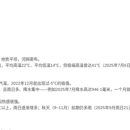
，地势平坦，河网密布。
平均高温22℃、平均低温14℃，但极端高温曾达41℃（2025年7月6
温，2022年12月就出现过-5℃的极值。
，且雨日多、降水集中——例如2025年7月降水高达946.1毫米，一个
，闷热感很强。
以上，雨日逐渐增多；秋天（9~11月）前期仍多雨（2025年9月雨日21天