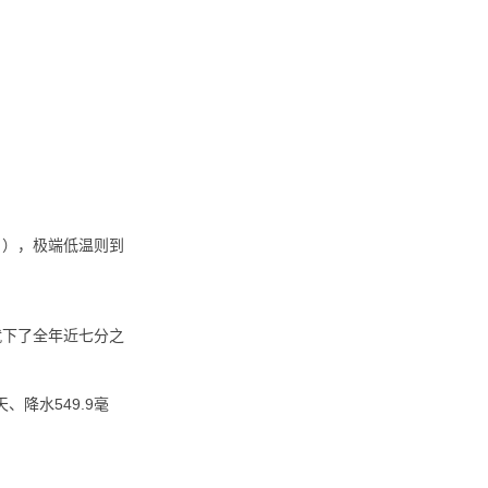
日），极端低温则到
月就下了全年近七分之
、降水549.9毫