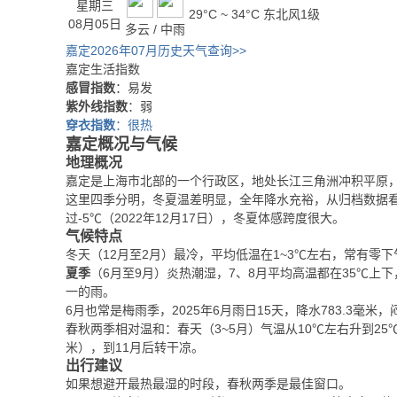
星期三
29°C ~ 34°C
东北风1级
08月05日
多云 / 中雨
嘉定2026年07月历史天气查询>>
嘉定生活指数
感冒指数
：易发
紫外线指数
：弱
穿衣指数
：很热
嘉定概况与气候
地理概况
嘉定是上海市北部的一个行政区，地处长江三角洲冲积平原
这里四季分明，冬夏温差明显，全年降水充裕，从归档数据看，
过-5℃（2022年12月17日），冬夏体感跨度很大。
气候特点
冬天（12月至2月）最冷，平均低温在1~3℃左右，常有零下气
夏季
（6月至9月）炎热潮湿，7、8月平均高温都在35℃上下
一的雨。
6月也常是梅雨季，2025年6月雨日15天，降水783.3毫米
春秋两季相对温和：春天（3~5月）气温从10℃左右升到25℃
米），到11月后转干凉。
出行建议
如果想避开最热最湿的时段，春秋两季是最佳窗口。