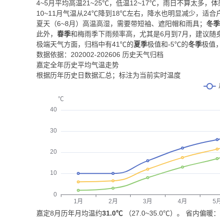
4~5月平均高温21~25℃，低温12~17℃，雨日不算太多，
10~11月气温从24℃降到18℃左右，降水也明显减少，适合
夏天（6~8月）高温高湿，需要带短袖、遮阳帽和雨具；
冬季
此外，
春季
和梅雨季下雨频率高，尤其是6月到7月，建议随
极端天气方面，归档中有41℃的
夏季
极值和-5℃的
冬季
极值
数据依据：202002-202606 历史天气归档
嘉定全年历史平均气温走势
根据历年历史日数据汇总；标注为当前实时温度
嘉定8月历年月均温约
31.0℃
（27.0~35.0℃）。 省内偏暖