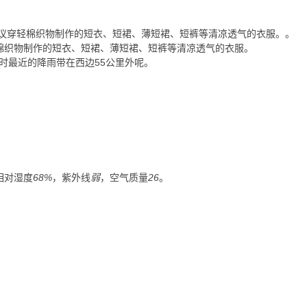
议穿轻棉织物制作的短衣、短裙、薄短裙、短裤等清凉透气的衣服。
。
棉织物制作的短衣、短裙、薄短裙、短裤等清凉透气的衣服。
时最近的降雨带在西边55公里外呢。
相对湿度
68%
，紫外线
弱
，空气质量
26
。